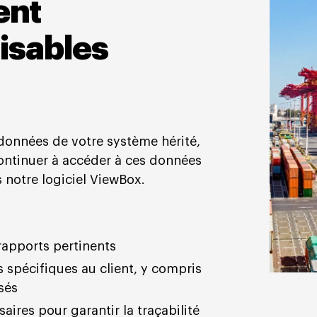
ent
lisables
données de votre système hérité,
continuer à accéder à ces données
 notre logiciel ViewBox.
rapports pertinents
 spécifiques au client, y compris
sés
saires pour garantir la traçabilité