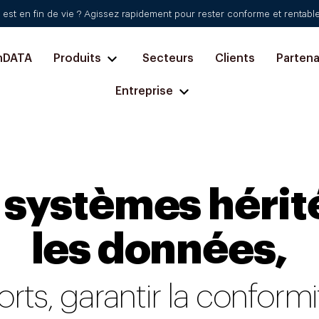
st en fin de vie ? Agissez rapidement pour rester conforme et rentabl
nDATA
Produits
Secteurs
Clients
Partena
Entreprise
 systèmes hérit
les données,
orts, garantir la confor