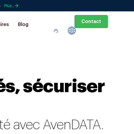
e
Plus…
Contact
ires
Blog
és, sécuriser
mité avec AvenDATA.