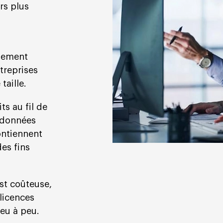
rs plus
lement
treprises
taille.
ts au fil de
 données
ontiennent
es fins
st coûteuse,
 licences
peu à peu.