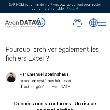
SAP HCM est en fin de vie ? Agissez rapidement pour rester
conforme et rentable
Plus…
Pourquoi archiver également les
fichiers Excel ?
Par Emanuel Böminghaus,
expert en systèmes hérités et
directeur général d’AvenDATA
Données non structurées : Un risque
souvent négligé