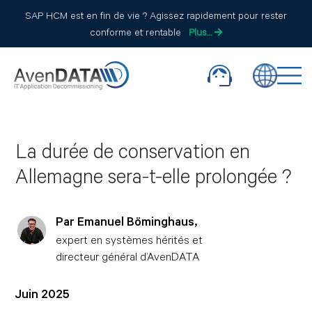
SAP HCM est en fin de vie ? Agissez rapidement pour rester
conforme et rentable
Plus…
La durée de conservation en
Allemagne sera-t-elle prolongée ?
Par Emanuel Böminghaus,
expert en systèmes hérités et
directeur général d’AvenDATA
Juin 2025