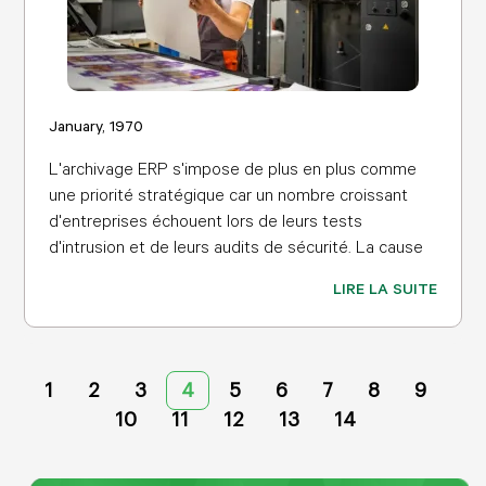
January, 1970
L'archivage ERP s'impose de plus en plus comme
une priorité stratégique car un nombre croissant
d'entreprises échouent lors de leurs tests
d'intrusion et de leurs audits de sécurité. La cause
LIRE LA SUITE
1
2
3
4
5
6
7
8
9
10
11
12
13
14